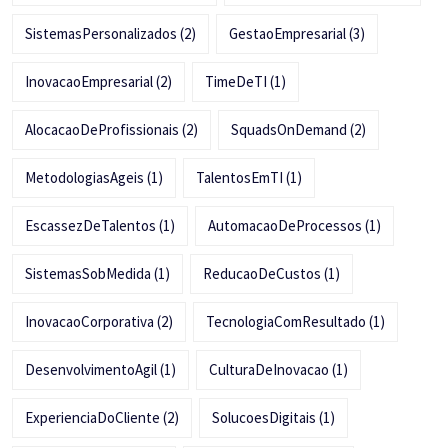
SistemasPersonalizados
(2)
GestaoEmpresarial
(3)
InovacaoEmpresarial
(2)
TimeDeTI
(1)
AlocacaoDeProfissionais
(2)
SquadsOnDemand
(2)
MetodologiasAgeis
(1)
TalentosEmTI
(1)
EscassezDeTalentos
(1)
AutomacaoDeProcessos
(1)
SistemasSobMedida
(1)
ReducaoDeCustos
(1)
InovacaoCorporativa
(2)
TecnologiaComResultado
(1)
DesenvolvimentoAgil
(1)
CulturaDeInovacao
(1)
ExperienciaDoCliente
(2)
SolucoesDigitais
(1)