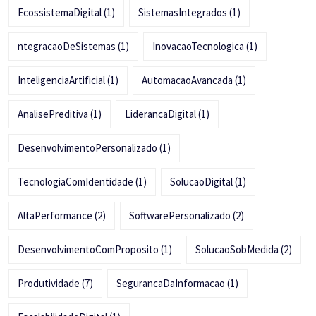
EcossistemaDigital
(1)
SistemasIntegrados
(1)
ntegracaoDeSistemas
(1)
InovacaoTecnologica
(1)
InteligenciaArtificial
(1)
AutomacaoAvancada
(1)
AnalisePreditiva
(1)
LiderancaDigital
(1)
DesenvolvimentoPersonalizado
(1)
TecnologiaComIdentidade
(1)
SolucaoDigital
(1)
AltaPerformance
(2)
SoftwarePersonalizado
(2)
DesenvolvimentoComProposito
(1)
SolucaoSobMedida
(2)
Produtividade
(7)
SegurancaDaInformacao
(1)