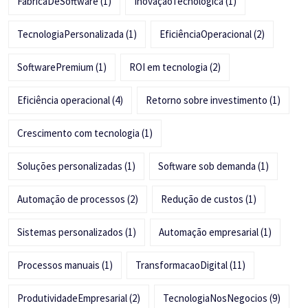
FábricaDeSoftware
(1)
InovaçãoTecnológica
(1)
TecnologiaPersonalizada
(1)
EficiênciaOperacional
(2)
SoftwarePremium
(1)
ROI em tecnologia
(2)
Eficiência operacional
(4)
Retorno sobre investimento
(1)
Crescimento com tecnologia
(1)
Soluções personalizadas
(1)
Software sob demanda
(1)
Automação de processos
(2)
Redução de custos
(1)
Sistemas personalizados
(1)
Automação empresarial
(1)
Processos manuais
(1)
TransformacaoDigital
(11)
ProdutividadeEmpresarial
(2)
TecnologiaNosNegocios
(9)