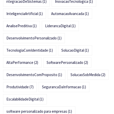
ntegracaoDeSistemas
(1)
InovacaoTecnologica
(1)
InteligenciaArtificial
(1)
AutomacaoAvancada
(1)
AnalisePreditiva
(1)
LiderancaDigital
(1)
DesenvolvimentoPersonalizado
(1)
TecnologiaComIdentidade
(1)
SolucaoDigital
(1)
AltaPerformance
(2)
SoftwarePersonalizado
(2)
DesenvolvimentoComProposito
(1)
SolucaoSobMedida
(2)
Produtividade
(7)
SegurancaDaInformacao
(1)
EscalabilidadeDigital
(1)
software personalizado para empresas
(1)