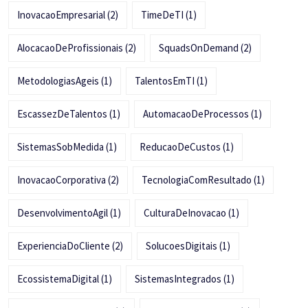
InovacaoEmpresarial
(2)
TimeDeTI
(1)
AlocacaoDeProfissionais
(2)
SquadsOnDemand
(2)
MetodologiasAgeis
(1)
TalentosEmTI
(1)
EscassezDeTalentos
(1)
AutomacaoDeProcessos
(1)
SistemasSobMedida
(1)
ReducaoDeCustos
(1)
InovacaoCorporativa
(2)
TecnologiaComResultado
(1)
DesenvolvimentoAgil
(1)
CulturaDeInovacao
(1)
ExperienciaDoCliente
(2)
SolucoesDigitais
(1)
EcossistemaDigital
(1)
SistemasIntegrados
(1)