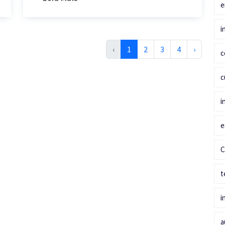
e
i
‹
1
2
3
4
›
c
c
i
e
C
t
i
a