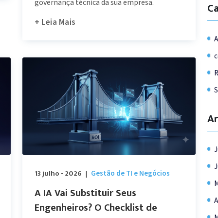
governança técnica da sua empresa.
Ca
+ Leia Mais
A
c
R
Ar
J
J
13 julho - 2026
Gestão de TI e Negócios
|
M
A IA Vai Substituir Seus
A
Engenheiros? O Checklist de
M