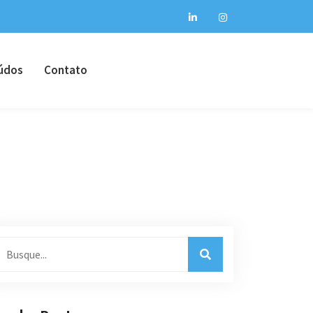
údos
Contato