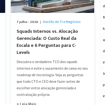
d
7 julho - 2026
Gestão de TI e Negócios
|
k
Squads Internos vs. Alocação
Gerenciada: O Custo Real da
a
Escala e 6 Perguntas para C-
Levels
d
Descubra o verdadeiro TCO dos squads
i
internos e evite o vazamento de caixa no seu
t
roadmap de tecnologia. Veja as perguntas
que todo CTO e CEO deve fazer antes de
p
escolher entre alocação gerenciada e
contratação própria.
i
+ Leia Mais