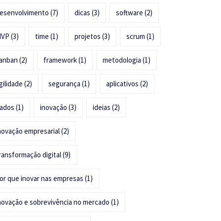
esenvolvimento
(7)
dicas
(3)
software
(2)
MVP
(3)
time
(1)
projetos
(3)
scrum
(1)
anban
(2)
framework
(1)
metodologia
(1)
gilidade
(2)
segurança
(1)
aplicativos
(2)
ados
(1)
inovação
(3)
ideias
(2)
novação empresarial
(2)
ransformação digital
(9)
or que inovar nas empresas
(1)
novação e sobrevivência no mercado
(1)