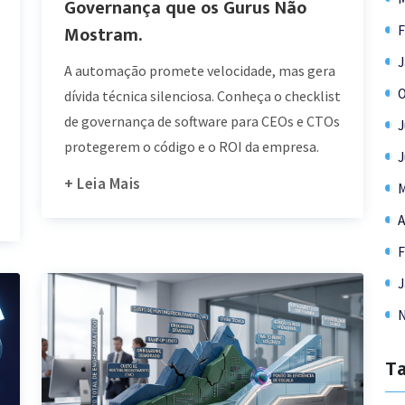
Governança que os Gurus Não
Mostram.
F
J
A automação promete velocidade, mas gera
O
dívida técnica silenciosa. Conheça o checklist
de governança de software para CEOs e CTOs
J
protegerem o código e o ROI da empresa.
J
+ Leia Mais
M
A
F
J
N
T