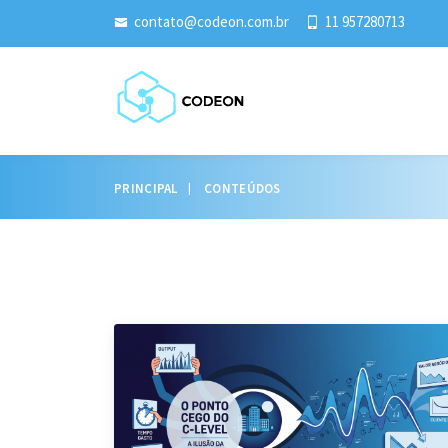
contato@codeon.com.br
11 957280713
PRINCIPAL
CONTEÚDOS