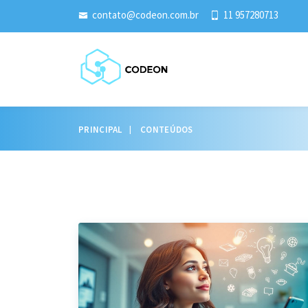
contato@codeon.com.br
11 957280713
PRINCIPAL
CONTEÚDOS