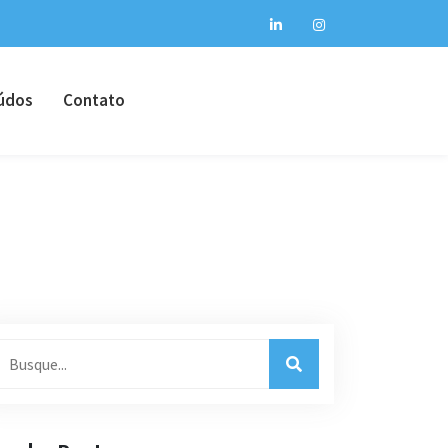
údos
Contato