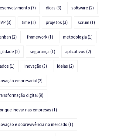
esenvolvimento
(7)
dicas
(3)
software
(2)
MVP
(3)
time
(1)
projetos
(3)
scrum
(1)
anban
(2)
framework
(1)
metodologia
(1)
gilidade
(2)
segurança
(1)
aplicativos
(2)
ados
(1)
inovação
(3)
ideias
(2)
novação empresarial
(2)
ransformação digital
(9)
or que inovar nas empresas
(1)
novação e sobrevivência no mercado
(1)