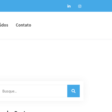
údos
Contato