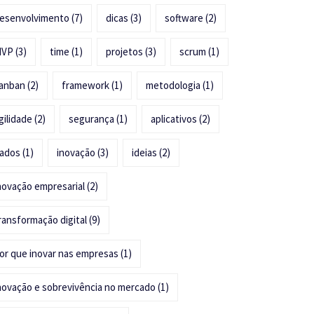
esenvolvimento
(7)
dicas
(3)
software
(2)
MVP
(3)
time
(1)
projetos
(3)
scrum
(1)
anban
(2)
framework
(1)
metodologia
(1)
gilidade
(2)
segurança
(1)
aplicativos
(2)
ados
(1)
inovação
(3)
ideias
(2)
novação empresarial
(2)
ransformação digital
(9)
or que inovar nas empresas
(1)
novação e sobrevivência no mercado
(1)