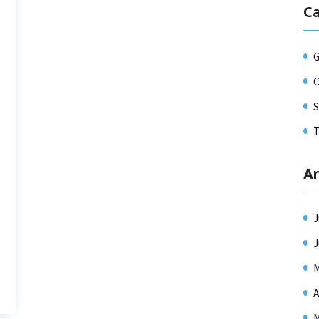
Ca
G
C
T
Ar
J
J
M
A
M