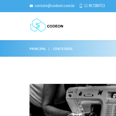
contato@codeon.com.br
11 957280713
PRINCIPAL
CONTEÚDOS