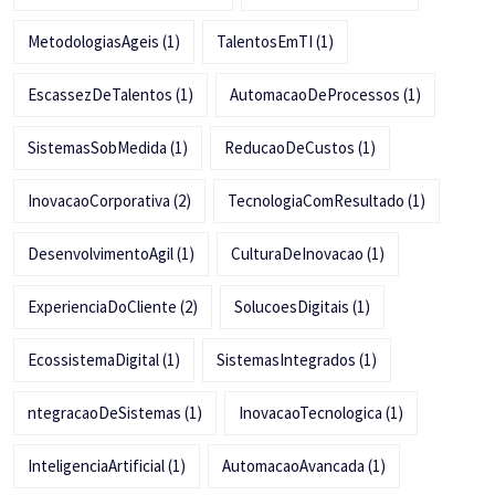
MetodologiasAgeis
(1)
TalentosEmTI
(1)
EscassezDeTalentos
(1)
AutomacaoDeProcessos
(1)
SistemasSobMedida
(1)
ReducaoDeCustos
(1)
InovacaoCorporativa
(2)
TecnologiaComResultado
(1)
DesenvolvimentoAgil
(1)
CulturaDeInovacao
(1)
ExperienciaDoCliente
(2)
SolucoesDigitais
(1)
EcossistemaDigital
(1)
SistemasIntegrados
(1)
ntegracaoDeSistemas
(1)
InovacaoTecnologica
(1)
InteligenciaArtificial
(1)
AutomacaoAvancada
(1)