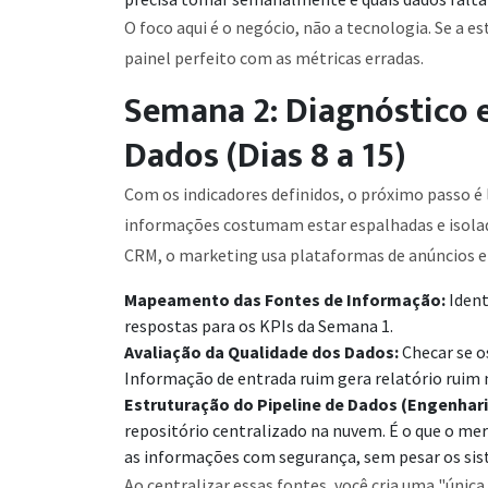
O foco aqui é o negócio, não a tecnologia. Se a es
painel perfeito com as métricas erradas.
Semana 2: Diagnóstico e
Dados (Dias 8 a 15)
Com os indicadores definidos, o próximo passo é 
informações costumam estar espalhadas e isolada
CRM, o marketing usa plataformas de anúncios e 
Mapeamento das Fontes de Informação:
Ident
respostas para os KPIs da Semana 1.
Avaliação da Qualidade dos Dados:
Checar se os
Informação de entrada ruim gera relatório ruim n
Estruturação do Pipeline de Dados (Engenhari
repositório centralizado na nuvem. É o que o me
as informações com segurança, sem pesar os siste
Ao centralizar essas fontes, você cria uma "únic