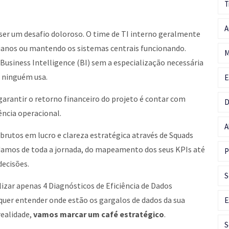
T
A
ser um desafio doloroso. O time de TI interno geralmente
ianos ou mantendo os sistemas centrais funcionando.
M
e Business Intelligence (BI) sem a especialização necessária
e ninguém usa.
E
garantir o retorno financeiro do projeto é contar com
D
ência operacional.
A
utos em lucro e clareza estratégica através de Squads
idamos de toda a jornada, do mapeamento dos seus KPIs até
P
decisões.
S
izar apenas 4 Diagnósticos de Eficiência de Dados
 quer entender onde estão os gargalos de dados da sua
E
realidade,
vamos marcar um café estratégico
.
S