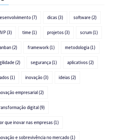
esenvolvimento
(7)
dicas
(3)
software
(2)
MVP
(3)
time
(1)
projetos
(3)
scrum
(1)
anban
(2)
framework
(1)
metodologia
(1)
gilidade
(2)
segurança
(1)
aplicativos
(2)
ados
(1)
inovação
(3)
ideias
(2)
novação empresarial
(2)
ransformação digital
(9)
or que inovar nas empresas
(1)
novação e sobrevivência no mercado
(1)