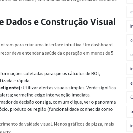
e
e Dados e Construção Visual
i
c
contram para criar uma interface intuitiva. Um dashboard
o diretor deve entender a saúde da operação em menos de 5
c
i
nformações coletadas para que os cálculos de ROI,
izada e rápida.
e
eligente):
Utilizar alertas visuais simples. Verde significa
 alerta; vermelho exige intervenção imediata.
C
mador de decisão consiga, com um clique, ver o panorama
ócio, produto ou região (funcionalidade conhecida como
t
trimento da vaidade visual. Menos gráficos de pizza, mais
i
pacto.