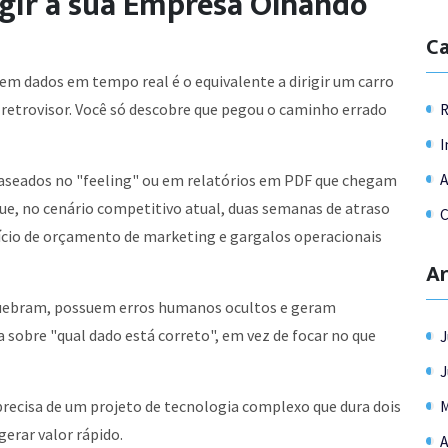
rigir a sua Empresa Olhando
Ca
m dados em tempo real é o equivalente a dirigir um carro
retrovisor. Você só descobre que pegou o caminho errado
R
I
A
aseados no "feeling" ou em relatórios em PDF que chegam
que, no cenário competitivo atual, duas semanas de atraso
C
cio de orçamento de marketing e gargalos operacionais
Ar
s quebram, possuem erros humanos ocultos e geram
a sobre "qual dado está correto", em vez de focar no que
J
J
o precisa de um projeto de tecnologia complexo que dura dois
M
erar valor rápido.
A