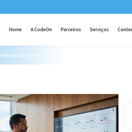
Home
A CodeOn
Parceiros
Serviços
Conte
HBOARDS DE DECISÃO: PLANO DE 30 DIAS PARA DIRETORES E C-LEVELS