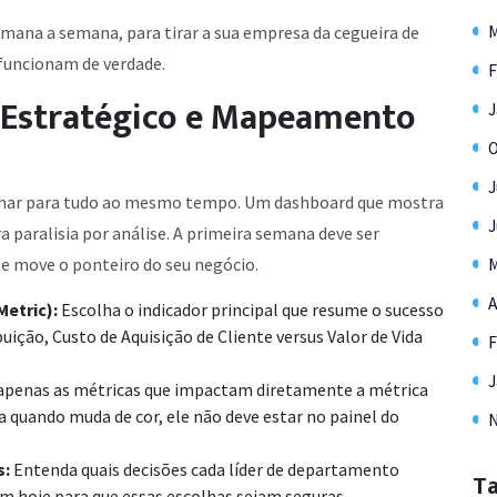
M
semana a semana, para tirar a sua empresa da cegueira de
funcionam de verdade.
F
 Estratégico e Mapeamento
J
O
J
r olhar para tudo ao mesmo tempo. Um dashboard que mostra
J
ra paralisia por análise. A primeira semana deve ser
te move o ponteiro do seu negócio.
M
A
Metric):
Escolha o indicador principal que resume o sucesso
ição, Custo de Aquisição de Cliente versus Valor de Vida
F
J
apenas as métricas que impactam diretamente a métrica
 quando muda de cor, ele não deve estar no painel do
N
s:
Entenda quais decisões cada líder de departamento
T
m hoje para que essas escolhas sejam seguras.