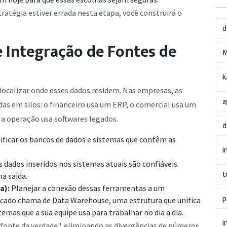
tratégia estiver errada nesta etapa, você construirá o
d
 Integração de Fontes de
k
localizar onde esses dados residem. Nas empresas, as
a
s em silos: o financeiro usa um ERP, o comercial usa um
a operação usa softwares legados.
d
ificar os bancos de dados e sistemas que contêm as
i
 dados inseridos nos sistemas atuais são confiáveis.
t
a saída.
a):
Planejar a conexão dessas ferramentas a um
p
rcado chama de Data Warehouse, uma estrutura que unifica
mas que a sua equipe usa para trabalhar no dia a dia.
i
a fonte da verdade", eliminando as divergências de números