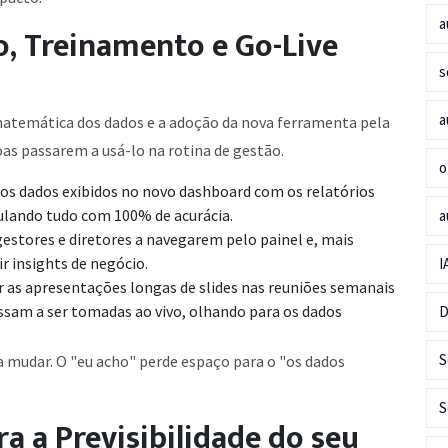
a
, Treinamento e Go-Live
s
a
matemática dos dados e a adoção da nova ferramenta pela
as passarem a usá-lo na rotina de gestão.
o
os dados exibidos no novo dashboard com os relatórios
ulando tudo com 100% de acurácia.
a
gestores e diretores a navegarem pelo painel e, mais
r insights de negócio.
I
r as apresentações longas de slides nas reuniões semanais
assam a ser tomadas ao vivo, olhando para os dados
D
S
a mudar. O "eu acho" perde espaço para o "os dados
S
a a Previsibilidade do seu