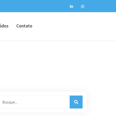
údos
Contato