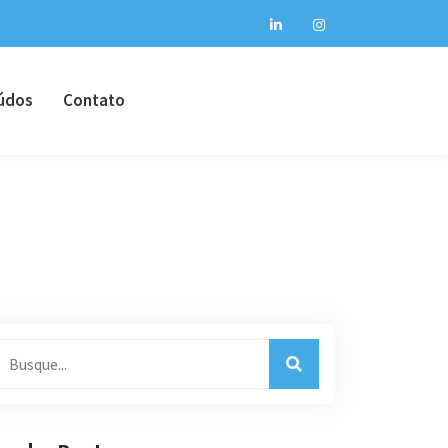
údos
Contato