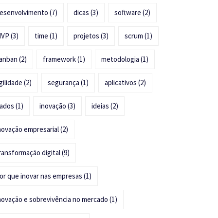
esenvolvimento
(7)
dicas
(3)
software
(2)
MVP
(3)
time
(1)
projetos
(3)
scrum
(1)
anban
(2)
framework
(1)
metodologia
(1)
gilidade
(2)
segurança
(1)
aplicativos
(2)
ados
(1)
inovação
(3)
ideias
(2)
novação empresarial
(2)
ransformação digital
(9)
or que inovar nas empresas
(1)
novação e sobrevivência no mercado
(1)