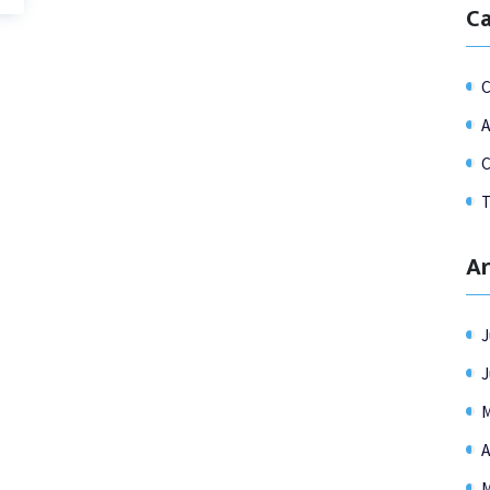
Ca
A
C
T
Ar
J
J
M
A
M