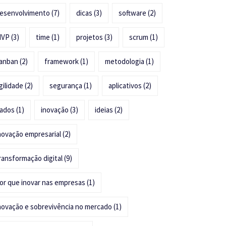
esenvolvimento
(7)
dicas
(3)
software
(2)
MVP
(3)
time
(1)
projetos
(3)
scrum
(1)
anban
(2)
framework
(1)
metodologia
(1)
gilidade
(2)
segurança
(1)
aplicativos
(2)
ados
(1)
inovação
(3)
ideias
(2)
novação empresarial
(2)
ransformação digital
(9)
or que inovar nas empresas
(1)
novação e sobrevivência no mercado
(1)