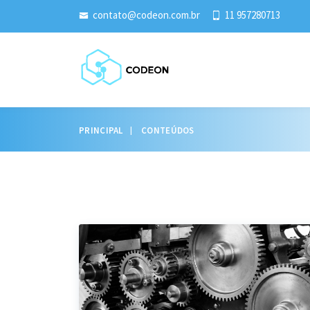
contato@codeon.com.br
11 957280713
PRINCIPAL
CONTEÚDOS