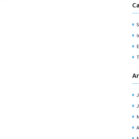
Ca
I
E
T
Ar
J
J
M
A
M