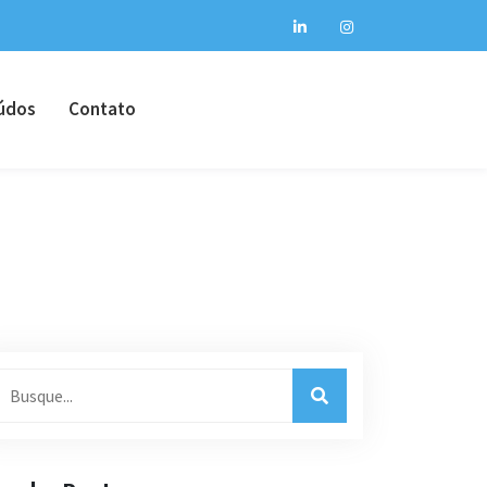
údos
Contato