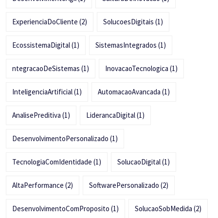
ExperienciaDoCliente
(2)
SolucoesDigitais
(1)
EcossistemaDigital
(1)
SistemasIntegrados
(1)
ntegracaoDeSistemas
(1)
InovacaoTecnologica
(1)
InteligenciaArtificial
(1)
AutomacaoAvancada
(1)
AnalisePreditiva
(1)
LiderancaDigital
(1)
DesenvolvimentoPersonalizado
(1)
TecnologiaComIdentidade
(1)
SolucaoDigital
(1)
AltaPerformance
(2)
SoftwarePersonalizado
(2)
DesenvolvimentoComProposito
(1)
SolucaoSobMedida
(2)