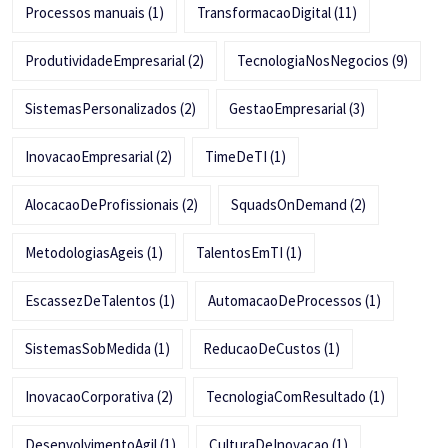
Processos manuais
(1)
TransformacaoDigital
(11)
ProdutividadeEmpresarial
(2)
TecnologiaNosNegocios
(9)
SistemasPersonalizados
(2)
GestaoEmpresarial
(3)
InovacaoEmpresarial
(2)
TimeDeTI
(1)
AlocacaoDeProfissionais
(2)
SquadsOnDemand
(2)
MetodologiasAgeis
(1)
TalentosEmTI
(1)
EscassezDeTalentos
(1)
AutomacaoDeProcessos
(1)
SistemasSobMedida
(1)
ReducaoDeCustos
(1)
InovacaoCorporativa
(2)
TecnologiaComResultado
(1)
DesenvolvimentoAgil
(1)
CulturaDeInovacao
(1)