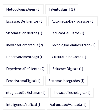
MetodologiasAgeis
(1)
TalentosEmTI
(1)
EscassezDeTalentos
(1)
AutomacaoDeProcessos
(1)
SistemasSobMedida
(1)
ReducaoDeCustos
(1)
InovacaoCorporativa
(2)
TecnologiaComResultado
(1)
DesenvolvimentoAgil
(1)
CulturaDeInovacao
(1)
ExperienciaDoCliente
(2)
SolucoesDigitais
(1)
EcossistemaDigital
(1)
SistemasIntegrados
(1)
ntegracaoDeSistemas
(1)
InovacaoTecnologica
(1)
InteligenciaArtificial
(1)
AutomacaoAvancada
(1)