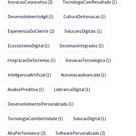
InovacaoCorporativa
(2)
TecnologiaComResultado
(1)
DesenvolvimentoAgil
(1)
CulturaDeInovacao
(1)
ExperienciaDoCliente
(2)
SolucoesDigitais
(1)
EcossistemaDigital
(1)
SistemasIntegrados
(1)
ntegracaoDeSistemas
(1)
InovacaoTecnologica
(1)
InteligenciaArtificial
(1)
AutomacaoAvancada
(1)
AnalisePreditiva
(1)
LiderancaDigital
(1)
DesenvolvimentoPersonalizado
(1)
TecnologiaComIdentidade
(1)
SolucaoDigital
(1)
AltaPerformance
(2)
SoftwarePersonalizado
(2)