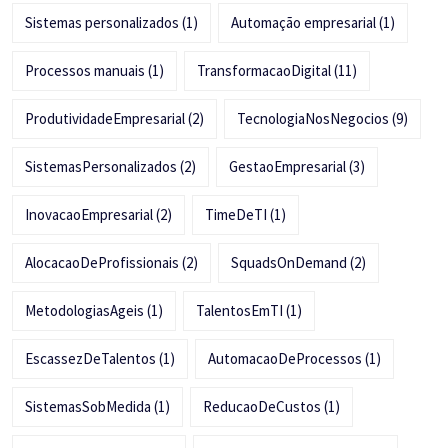
Sistemas personalizados
(1)
Automação empresarial
(1)
Processos manuais
(1)
TransformacaoDigital
(11)
ProdutividadeEmpresarial
(2)
TecnologiaNosNegocios
(9)
SistemasPersonalizados
(2)
GestaoEmpresarial
(3)
InovacaoEmpresarial
(2)
TimeDeTI
(1)
AlocacaoDeProfissionais
(2)
SquadsOnDemand
(2)
MetodologiasAgeis
(1)
TalentosEmTI
(1)
EscassezDeTalentos
(1)
AutomacaoDeProcessos
(1)
SistemasSobMedida
(1)
ReducaoDeCustos
(1)