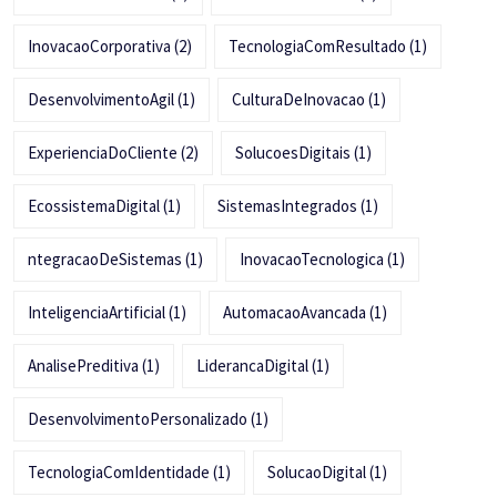
InovacaoCorporativa
(2)
TecnologiaComResultado
(1)
DesenvolvimentoAgil
(1)
CulturaDeInovacao
(1)
ExperienciaDoCliente
(2)
SolucoesDigitais
(1)
EcossistemaDigital
(1)
SistemasIntegrados
(1)
ntegracaoDeSistemas
(1)
InovacaoTecnologica
(1)
InteligenciaArtificial
(1)
AutomacaoAvancada
(1)
AnalisePreditiva
(1)
LiderancaDigital
(1)
DesenvolvimentoPersonalizado
(1)
TecnologiaComIdentidade
(1)
SolucaoDigital
(1)