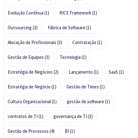
Evolução Contínua
(1)
RICE Framework
(1)
Outsourcing
(2)
Fábrica de Software
(1)
Alocação de Profissionais
(3)
Contratação
(1)
Gestão de Equipes
(3)
Tecnologia
(1)
Estratégia de Negócios
(2)
Lançamento
(1)
SaaS
(1)
Estratégia de Negócio
(1)
Gestão de Times
(1)
Cultura Organizacional
(1)
gestão de software
(1)
contratos de TI
(1)
governança de TI
(3)
Gestão de Processos
(4)
BI
(1)