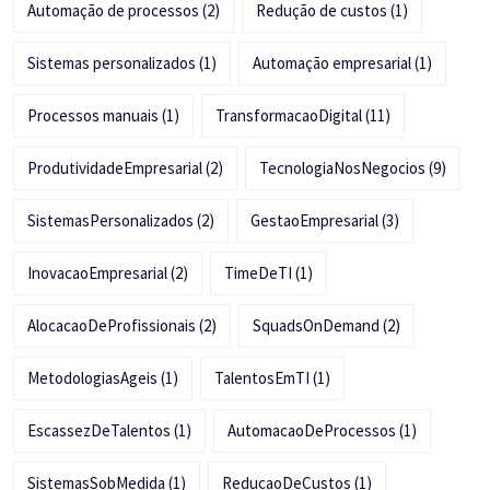
Automação de processos
(2)
Redução de custos
(1)
Sistemas personalizados
(1)
Automação empresarial
(1)
Processos manuais
(1)
TransformacaoDigital
(11)
ProdutividadeEmpresarial
(2)
TecnologiaNosNegocios
(9)
SistemasPersonalizados
(2)
GestaoEmpresarial
(3)
InovacaoEmpresarial
(2)
TimeDeTI
(1)
AlocacaoDeProfissionais
(2)
SquadsOnDemand
(2)
MetodologiasAgeis
(1)
TalentosEmTI
(1)
EscassezDeTalentos
(1)
AutomacaoDeProcessos
(1)
SistemasSobMedida
(1)
ReducaoDeCustos
(1)