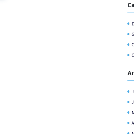
Ca
D
G
C
Ar
J
J
M
A
M