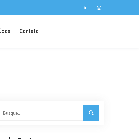
údos
Contato