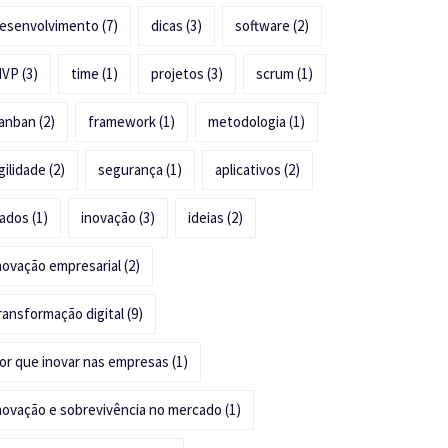
esenvolvimento
(7)
dicas
(3)
software
(2)
MVP
(3)
time
(1)
projetos
(3)
scrum
(1)
anban
(2)
framework
(1)
metodologia
(1)
gilidade
(2)
segurança
(1)
aplicativos
(2)
ados
(1)
inovação
(3)
ideias
(2)
novação empresarial
(2)
ransformação digital
(9)
or que inovar nas empresas
(1)
novação e sobrevivência no mercado
(1)