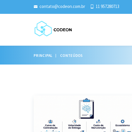
contato@codeon.com.br
11 957280713
PRINCIPAL
CONTEÚDOS